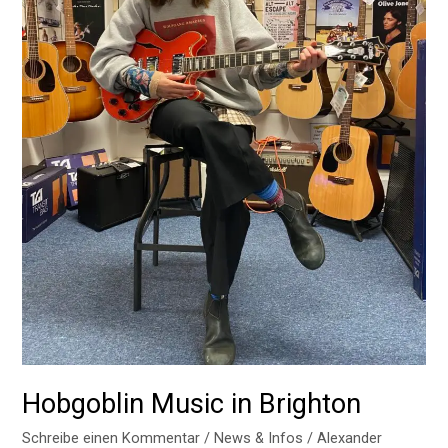
Hobgoblin Music in Brighton
Schreibe einen Kommentar
/
News & Infos
/
Alexander