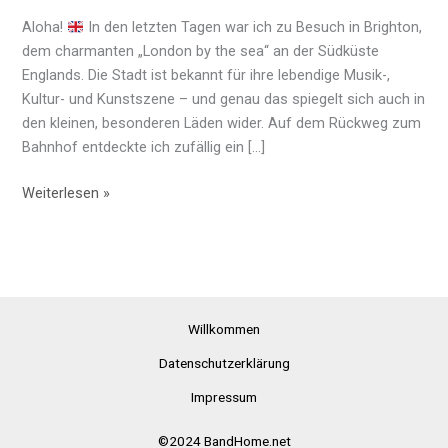
Aloha!
In den letzten Tagen war ich zu Besuch in Brighton,
dem charmanten „London by the sea“ an der Südküste
Englands. Die Stadt ist bekannt für ihre lebendige Musik-,
Kultur- und Kunstszene – und genau das spiegelt sich auch in
den kleinen, besonderen Läden wider. Auf dem Rückweg zum
Bahnhof entdeckte ich zufällig ein […]
Hobgoblin
Weiterlesen »
Music
in
Brighton
Willkommen
Datenschutzerklärung
Impressum
©2024 BandHome.net