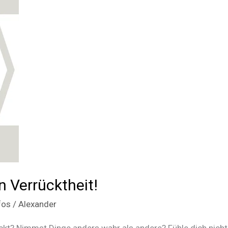
n Verrücktheit!
fos
/
Alexander
ckt? Nimmst Dinge anders wahr als andere? Fühle dich nicht