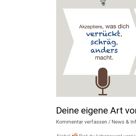
Deine eigene Art vo
Kommentar verfassen
/
News & In
Aloha!
Bist du liebenswert verrü