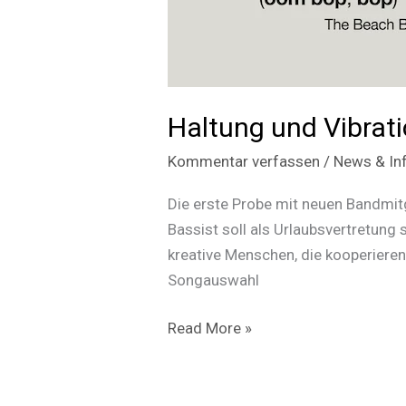
Haltung und Vibrat
Kommentar verfassen
/
News & In
Die erste Probe mit neuen Bandmitg
Bassist soll als Urlaubsvertretung
kreative Menschen, die kooperieren
Songauswahl
Haltung
Read More »
und
Vibrations
entscheiden