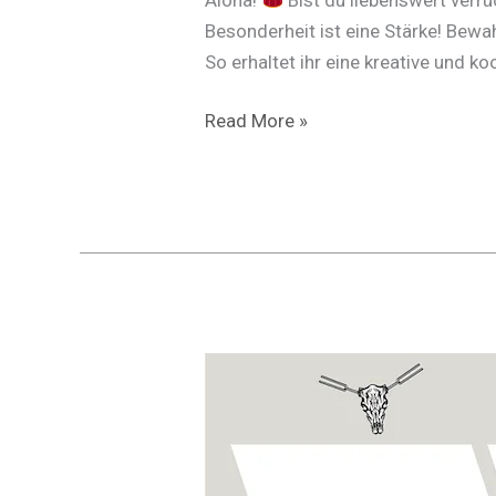
Besonderheit ist eine Stärke! Bewah
So erhaltet ihr eine kreative und ko
Deine
Read More »
eigene
Art
von
Verrücktheit!